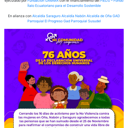
ejecutado por
Fundación GAMMA
con el financiamiento del
FIEDS – Fondo
Ítalo Ecuatoriano para el Desarrollo Sostenible
En alianza con
Alcaldía Saraguro
Alcaldía Nabón
Alcaldía de Oña
GAD
Parroquial El Progreso
Gad Parroquial Susudel