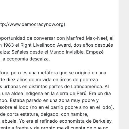
Economía
Descalza
ttp://www.democracynow.org)
oportunidad de conversar con Manfred Max-Neef, el
 1983 el Right Livelihood Award, dos años después
alza: Señales desde el Mundo Invisible. Empezé
 la economía descalza.
ora, pero es una metáfora que se originó en una
 de diez años de mi vida en áreas de pobreza
eas urbanas en distintas partes de Latinoamérica. Al
una aldea indígena en la sierra de Perú. Era un día
iempo. Estaba parado en una zona muy pobre y
bre el lodo (no en el barrio pobre sino en el lodo).
de corta estatura, delgado, con hambre,
 abuela. Yo era el refinado economista de Berkeley,
ente a frente y de pronto me di cuenta de que no