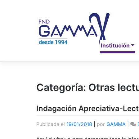
Saltar
al
contenido
Institución
Categoría:
Otras lect
Indagación Apreciativa-Lec
Publicada el
19/01/2018
|
por
GAMMA
|
Aquí el vínculo para descargar toda la info