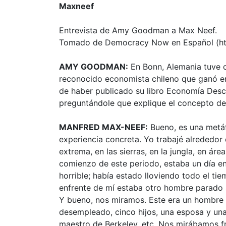
Maxneef
Entrevista de Amy Goodman a Max Neef.
Tomado de Democracy Now en Español (h
AMY
GOODMAN:
En Bonn, Alemania tuve 
reconocido economista chileno que ganó en
de haber publicado su libro Economía Desc
preguntándole que explique el concepto de
MANFRED
MAX-NEEF:
Bueno, es una metáf
experiencia concreta. Yo trabajé alrededor
extrema, en las sierras, en la jungla, en ár
comienzo de este periodo, estaba un día en 
horrible; había estado lloviendo todo el t
enfrente de mí estaba otro hombre parado so
Y bueno, nos miramos. Este era un hombre 
desempleado, cinco hijos, una esposa y una
maestro de Berkeley, etc. Nos mirábamos fr