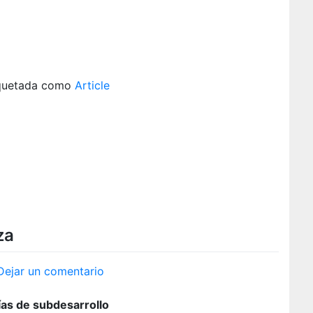
quetada como
Article
za
en
Dejar un comentario
Max
Neef:
vías de subdesarrollo