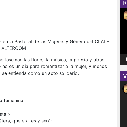
8
R
de
Rep
Marzo
de
no
víd
es…
a en la Pastoral de las Mujeres y Género del
CLAI
–
–
ALTERCOM
–
fascinan las flores, la música, la poesía y otras
 no es un día para romantizar a la mujer, y menos
o se entienda como un acto solidario.
V
Rep
de
víd
ma femenina;
tal;-
étera, que era, es y será;