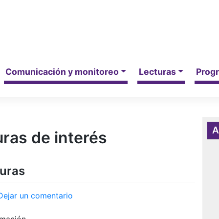
Comunicación y monitoreo
Lecturas
Progr
A
uras de interés
turas
en
Dejar un comentario
Indagación
Apreciativa-
rmación