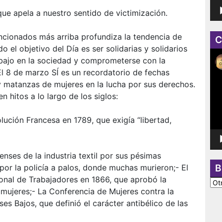
ue apela a nuestro sentido de victimización.
cionados más arriba profundiza la tendencia de
C
o el objetivo del Día es ser solidarias y solidarios
Rep
rabajo en la sociedad y comprometerse con la
de
El 8 de marzo SÍ es un recordatorio de fechas
víd
s y matanzas de mujeres en la lucha por sus derechos.
 hitos a lo largo de los siglos:
lución Francesa en 1789, que exigía “libertad,
nses de la industria textil por sus pésimas
B
por la policía a palos, donde muchas murieron;- El
onal de Trabajadores en 1866, que aprobó la
BU
s mujeres;- La Conferencia de Mujeres contra la
PO
es Bajos, que definió el carácter antibélico de las
CA