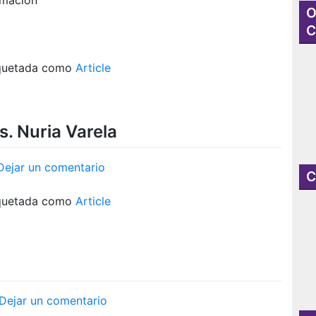
O
Lecturas
C
quetada como
Article
s. Nuria Varela
en
Dejar un comentario
C
Feminismo
para
quetada como
Article
principiantes.
Nuria
Varela
en
Dejar un comentario