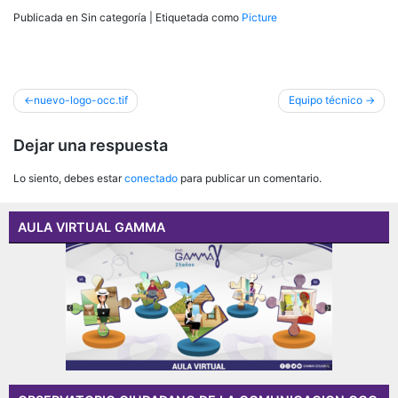
Publicada en Sin categoría
|
Etiquetada como
Picture
Navegación
nuevo-logo-occ.tif
Equipo técnico
de
Dejar una respuesta
entradas
Lo siento, debes estar
conectado
para publicar un comentario.
AULA VIRTUAL GAMMA