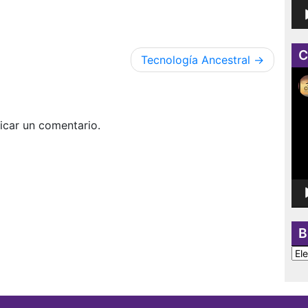
C
Tecnología Ancestral
Rep
de
víd
icar un comentario.
B
BU
PO
CA