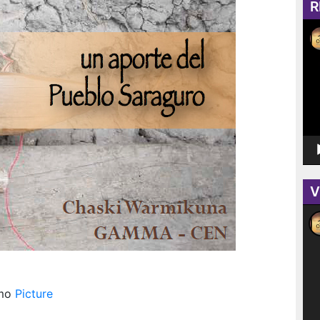
R
Rep
de
víd
V
Rep
de
víd
omo
Picture