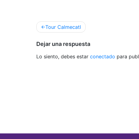
Navegación
Tour Calmecatl
de
entradas
Dejar una respuesta
Lo siento, debes estar
conectado
para publ