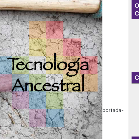
O
C
C
portada-