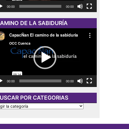
00:00
00:00
AMINO DE LA SABIDURÍA
roductor
eo
00:00
00:00
USCAR POR CATEGORIAS
SCAR
R
TEGORIAS