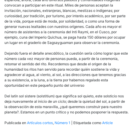
convocan a participar en este ritual. Miles de personas aceptan la
invitación, nacionales, extranjeras, blancas, mestizas o indígenas; por
curiosidad, por tradición, por turismo, por interés académico, por ser parte
de la vida, porque está de moda, por solidaridad, o como una forma de
generar nuevas lealtades con nuestros orígenes. Cada año es mayor el
número de asistentes a la ceremonia del Inti Raymi, en el Cusco, por
ejemplo, cuna del Imperio Quichua, se paga hasta 150 dólares por ocupar
un lugar en el graderío de Sagsayguaman para observar la ceremonia.
Dejando fuera el detalle anecdótico, la cuestión sería cómo lograr que este
número cada vez mayor de personas pueda, a partir de la ceremonia,
retomar el sentido del rito. Recordemos que desde el origen de la
humanidad los ritos han servido para recordar quién sostiene la vida y
agradecer al agua, al viento, al sol, a las direcciones que tenemos gracias
a su existencia, a la luna, a la tierra por habernos regalado esta
oportunidad en este pequeño punto del universo
Del latín sol sistere (solstitium) que significa sol quieto, este solsticio nos
deja nuevamente al inicio de un ciclo; desde la quietud del sol, a partir de
la observación de esta maravilla, ¿qué queremos construir para nuestro
planeta?. Estamos en un punto crítico y no podemos posponer la respuesta.
Publicada en
Artículos cortos
,
Número 1
|
Etiquetada como
Article