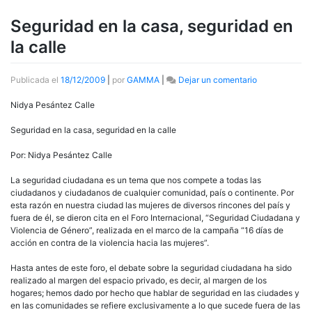
Seguridad en la casa, seguridad en
la calle
en
Publicada el
18/12/2009
|
por
GAMMA
|
Dejar un comentario
Seguridad
en
Nidya Pesántez Calle
la
casa,
Seguridad en la casa, seguridad en la calle
seguridad
en
Por: Nidya Pesántez Calle
la
calle
La seguridad ciudadana es un tema que nos compete a todas las
ciudadanos y ciudadanos de cualquier comunidad, país o continente. Por
esta razón en nuestra ciudad las mujeres de diversos rincones del país y
fuera de él, se dieron cita en el Foro Internacional, “Seguridad Ciudadana y
Violencia de Género”, realizada en el marco de la campaña “16 días de
acción en contra de la violencia hacia las mujeres”.
Hasta antes de este foro, el debate sobre la seguridad ciudadana ha sido
realizado al margen del espacio privado, es decir, al margen de los
hogares; hemos dado por hecho que hablar de seguridad en las ciudades y
en las comunidades se refiere exclusivamente a lo que sucede fuera de las