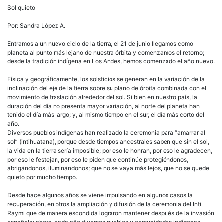
Sol quieto
Por: Sandra López A.
Entramos a un nuevo ciclo de la tierra, el 21 de junio llegamos como
planeta al punto más lejano de nuestra órbita y comenzamos el retorno;
desde la tradición indígena en Los Andes, hemos comenzado el año nuevo.
Física y geográficamente, los solsticios se generan en la variación de la
inclinación del eje de la tierra sobre su plano de órbita combinada con el
movimiento de traslación alrededor del sol. Si bien en nuestro país, la
duración del día no presenta mayor variación, al norte del planeta han
tenido el día más largo; y, al mismo tiempo en el sur, el día más corto del
año.
Diversos pueblos indígenas han realizado la ceremonia para “amarrar al
sol” (intihuatana), porque desde tiempos ancestrales saben que sin el sol,
la vida en la tierra sería imposible; por eso le honran, por eso le agradecen,
por eso le festejan, por eso le piden que continúe protegiéndonos,
abrigándonos, iluminándonos; que no se vaya más lejos, que no se quede
quieto por mucho tiempo.
Desde hace algunos años se viene impulsando en algunos casos la
recuperación, en otros la ampliación y difusión de la ceremonia del Inti
Raymi que de manera escondida lograron mantener después de la invasión
española; ahora, cada año diversos pueblos y comunidades indígenas