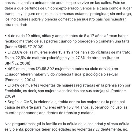
casas, se analiza únicamente aquello que se vive en las calles. Esto se
debe a que partimos de un concepto errado, vemos a la casa como el lugar
tranquilo y seguro en el que las personas estamos protegidas; sin embargo,
los indicadores sobre violencia doméstica en nuestro país nos muestran
otra realidad:
• 4 de cada 10 niños, niñas y adolescentes de 5 a 17 años afirman haber
recibido maltrato de sus padres cuando no obedecen o cometen una falta
(fuente SINIÑEZ 2008)
• El 23,8% de las mujeres entre 15 a 19 años han sido víctimas de maltrato
físico, 22,5% de maltrato psicológico y, el 27,8% de otro tipo (fuente
SINIÑEZ 2008)
• 46% de mujeres (2’455.302 mujeres en todos su ciclo de vida) en
Ecuador refieren haber vivido violencia física, psicológica o sexual
(Endemain, 2004)
• El 64% de muertes violentas de mujeres registradas en la prensa son por
Femicidio, es decir, son mujeres asesinadas por sus parejas (J. Ponton –
2009)
• Según la
OMS
, la violencia ejercida contra las mujeres es la principal
causa de muerte para mujeres entre 15 y 44 años, superando incluso las
muertes por cáncer, accidentes de tránsito y malaria
Nos preguntamos: ¿si la familia es la célula de la sociedad y si esta célula
es violenta, podemos tener sociedades no violentas? Evidentemente, no.