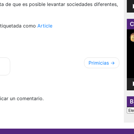
uta de que es posible levantar sociedades diferentes,
C
tiquetada como
Article
Rep
de
víd
Primicias
icar un comentario.
B
BU
PO
CA