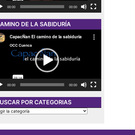
00:00
00:00
AMINO DE LA SABIDURÍA
roductor
eo
00:00
00:00
USCAR POR CATEGORIAS
SCAR
R
TEGORIAS