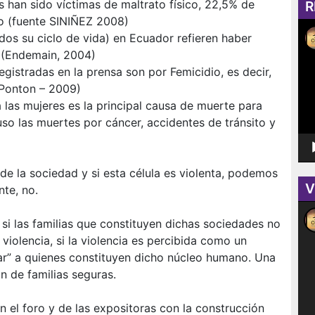
s han sido víctimas de maltrato físico, 22,5% de
R
po (fuente SINIÑEZ 2008)
Rep
os su ciclo de vida) en Ecuador refieren haber
de
al (Endemain, 2004)
víd
gistradas en la prensa son por Femicidio, es decir,
 Ponton – 2009)
ra las mujeres es la principal causa de muerte para
so las muertes por cáncer, accidentes de tránsito y
 de la sociedad y si esta célula es violenta, podemos
V
te, no.
Rep
i las familias que constituyen dichas sociedades no
de
víd
 violencia, si la violencia es percibida como un
nar” a quienes constituyen dicho núcleo humano. Una
 de familias seguras.
 el foro y de las expositoras con la construcción