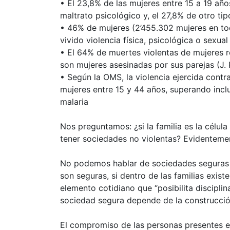
• El 23,8% de las mujeres entre 15 a 19 año
maltrato psicológico y, el 27,8% de otro ti
• 46% de mujeres (2’455.302 mujeres en tod
vivido violencia física, psicológica o sexu
• El 64% de muertes violentas de mujeres re
son mujeres asesinadas por sus parejas (J.
• Según la
OMS
, la violencia ejercida cont
mujeres entre 15 y 44 años, superando inclu
malaria
Nos preguntamos: ¿si la familia es la célula
tener sociedades no violentas? Evidentemen
No podemos hablar de sociedades seguras s
son seguras, si dentro de las familias existe
elemento cotidiano que “posibilita discipli
sociedad segura depende de la construcción
El compromiso de las personas presentes en