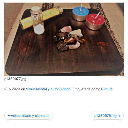
p1330977.jpg
Publicada en
Salud mental y autocuidado
|
Etiquetada como
Picture
Navegación
Autocuidado y bienestar
p1330979.jpg
de