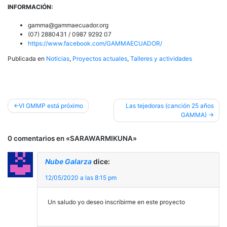
INFORMACIÓN:
gamma@gammaecuador.org
(07) 2880431 / 0987 9292 07
https://www.facebook.com/GAMMAECUADOR/
Publicada en
Noticias
,
Proyectos actuales
,
Talleres y actividades
Navegación
VI GMMP está próximo
Las tejedoras (canción 25 años
GAMMA)
de
entradas
0 comentarios en «
SARAWARMIKUNA
»
Nube Galarza
dice:
12/05/2020 a las 8:15 pm
Un saludo yo deseo inscribirme en este proyecto