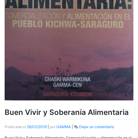
Buen Vivir y Soberanía Alimentaria
en
Publicada el
26/02/2016
|
por
GAMMA
|
Dejar un comentario
Buen
Vivir
Buen Vivir y Soberanía Alimentaria: Comercialización y alimentación en el