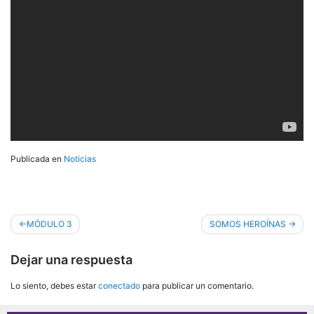
Publicada en
Noticias
Navegación
MÓDULO 3
SOMOS HEROÍNAS
de
Dejar una respuesta
entradas
Lo siento, debes estar
conectado
para publicar un comentario.